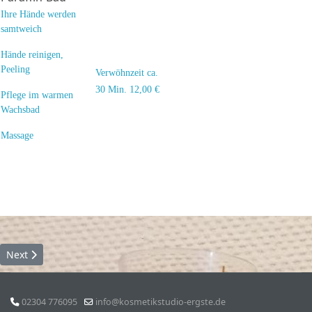
Ihre Hände werden
samtweich
Hände reinigen,
Peeling
Verwöhnzeit ca.
30 Min.
12,00 €
Pflege im warmen
Wachsbad
Massage
Next article: Startseite
Next
02304 776095
info@kosmetikstudio-ergste.de